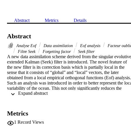
Abstract
Metrics
Details
Abstract
Analyse Eof
Data assimilation
Eof analysis
Facteur oubli
Filtre Seek
Forgetting factor
Seek filter
A new data assimilation scheme derived from the singular evolutive
extended Kalman (Seek) filter is introduced. The novel feature of 
the new filter is its correction basis which is partially local in the 
sense that it consists of “global” and “local” vectors, the later 
obtained from a local empirical orthogonal functions (Eof) analysis. 
Such an analysis was introduced in order to better represent the loca
variability of the ocean. This not only significantly reduces the 
 Expand abstract 
implementation cost but may also improve the representativeness of 
the correction basis of the filter. The performance of this scheme is 
evaluated through twin experiments conducted in a realistic setting 
of the OPA model over the tropical Pacific zone. The results are 
Metrics
compared against those of the Seek filter. The new filter is shown to
perform better while it is up to six times faster. Adaptive tuning of 
1
Record Views
the forgetting factor was also used, which enhances performance 
and improves the stability of the filter during model unstable periods