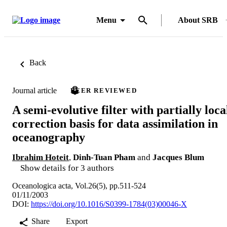
Menu
About SRB
Back
Journal article
PEER REVIEWED
A semi-evolutive filter with partially loca
correction basis for data assimilation in
oceanography
Ibrahim Hoteit
,
Dinh-Tuan Pham
and
Jacques Blum
Show details for 3 authors
Oceanologica acta, Vol.26(5), pp.511-524
01/11/2003
DOI:
https://doi.org/10.1016/S0399-1784(03)00046-X
Share
Export