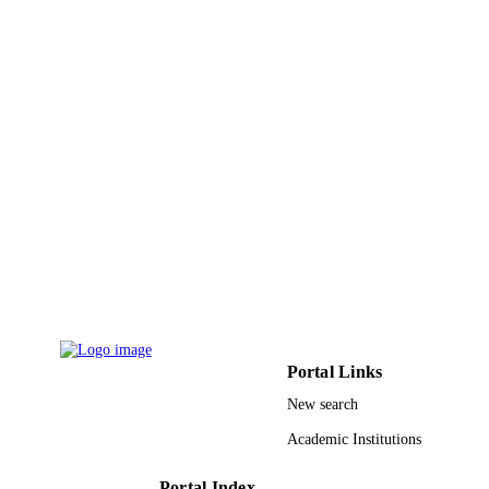
Technology
UNIT
English
LANGUAGE
Journal article
RESOURCE
TYPE
Portal Links
New search
Academic Institutions
Portal Index