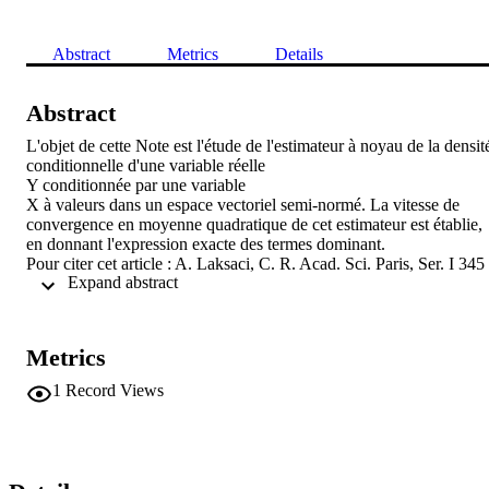
Abstract
Metrics
Details
Abstract
L'objet de cette Note est l'étude de l'estimateur à noyau de la densité
conditionnelle d'une variable réelle

Y conditionnée par une variable

X à valeurs dans un espace vectoriel semi-normé. La vitesse de 
convergence en moyenne quadratique de cet estimateur est établie, 
en donnant l'expression exacte des termes dominant.

Pour citer cet article : A. Laksaci, C. R. Acad. Sci. Paris, Ser. I 345 
 Expand abstract 
(2007).

This Note investigates a kernel estimator of the conditional density 
of a scalar response variable

Y given a random variable

Metrics
X taking values in a semi-normed vector space. Asymptotic 
properties of this estimator are stated through the exact expression 
1
Record Views
involved in the leading terms of the quadratic error.

To cite this article: A. Laksaci, C. R. Acad. Sci. Paris, Ser. I 345 
(2007).