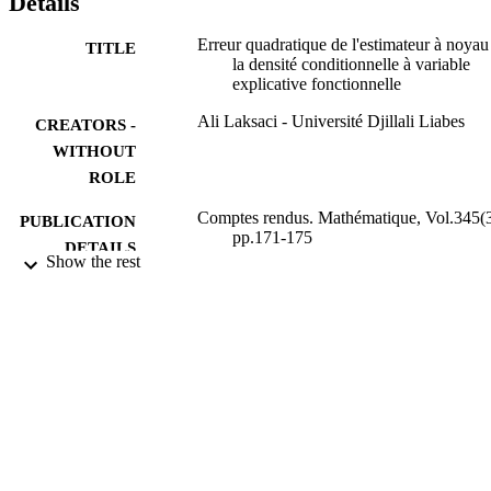
Details
Erreur quadratique de l'estimateur à noyau
TITLE
la densité conditionnelle à variable
explicative fonctionnelle
Ali Laksaci - Université Djillali Liabes
CREATORS -
WITHOUT
ROLE
Comptes rendus. Mathématique, Vol.345(3
PUBLICATION
pp.171-175
DETAILS
Show the rest
Elsevier SAS
PUBLISHER
9923411908331
IDENTIFIERS
King Khalid University
ACADEMIC
UNIT
French
LANGUAGE
Journal article