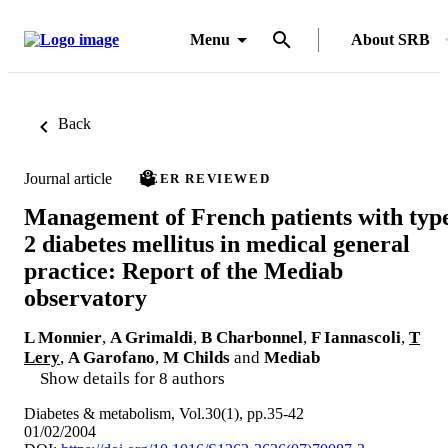
Menu
About SRB
Back
Journal article
PEER REVIEWED
Management of French patients with typ
2 diabetes mellitus in medical general
practice: Report of the Mediab
observatory
L Monnier
,
A Grimaldi
,
B Charbonnel
,
F Iannascoli
,
T
Lery
,
A Garofano
,
M Childs
and
Mediab
Show details for 8 authors
Diabetes & metabolism, Vol.30(1), pp.35-42
01/02/2004