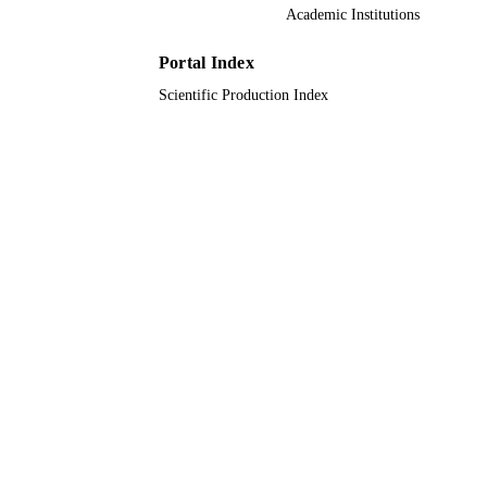
être basées sur : (i) une meilleure collaboration entre les généralistes
Academic Institutions
et les diabétologues, (ii) un meilleur dépistage des complications qui
sont fortement « sous déclarées », (iii) un renforcement des conseils 
Portal Index
portant sur l'hygiène de vie et une intensification des traitements 
médicamenteux en passant plus rapidement d'une monothérapie à 
Scientific Production Index
des plurithérapies.